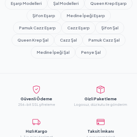
Eşarp Modelleri
Şal Modelleri
Queen Krep Eşarp
Şifon Eşarp
Medine İpeği Eşarp
Pamuk Cazz Eşarp
Cazz Eşarp
Şifon Şal
Queen Krep Şal
Cazz Şal
Pamuk Cazz Şal
Medine İpeği Şal
Penye Şal
Güvenli Ödeme
Gizli Paketleme
256-bit SSL şifreleme
Logosuz, düz kutu ile gönderim
Hızlı Kargo
Taksit İmkanı
1-3 iş günü teslimat
6 aya varan taksit