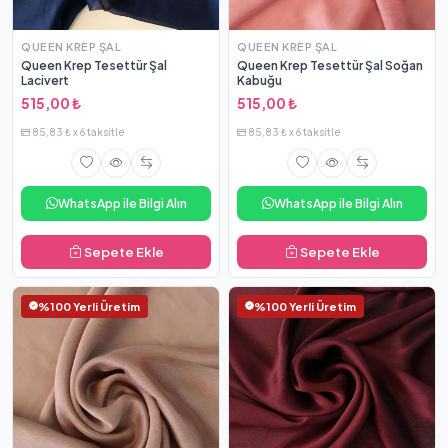
QUEEN KREP ŞAL
QUEEN KREP ŞAL
Queen Krep Tesettür Şal
Queen Krep Tesettür Şal Soğan
Lacivert
Kabuğu
515,00 ₺
515,00 ₺
85,83 ₺ x 6 taksitle
85,83 ₺ x 6 taksitle
WhatsApp ile Bilgi Alın
WhatsApp ile Bilgi Alın
Sepete Ekle
Sepete Ekle
%100 Yerli Üretim
%100 Yerli Üretim