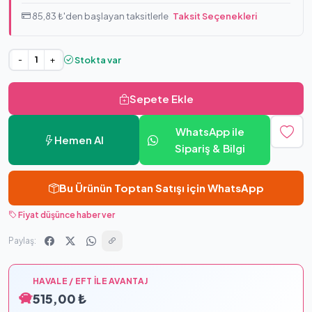
85,83 ₺'den başlayan taksitlerle
Taksit Seçenekleri
Stokta var
-
+
Sepete Ekle
WhatsApp ile
Hemen Al
Sipariş & Bilgi
Bu Ürünün Toptan Satışı için WhatsApp
Fiyat düşünce haber ver
Paylaş:
HAVALE / EFT İLE AVANTAJ
515,00 ₺