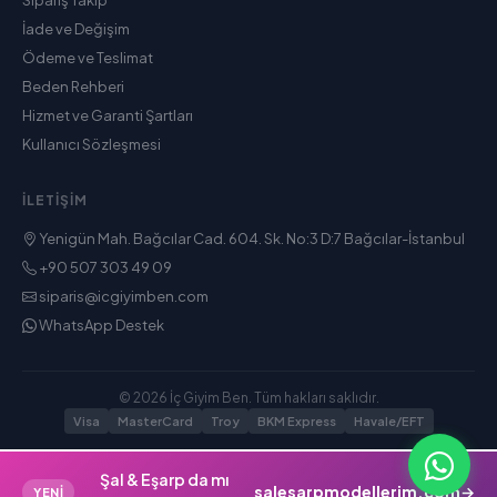
Sipariş Takip
İade ve Değişim
Ödeme ve Teslimat
Beden Rehberi
Hizmet ve Garanti Şartları
Kullanıcı Sözleşmesi
İLETIŞIM
Yenigün Mah. Bağcılar Cad. 604. Sk. No:3 D:7 Bağcılar-İstanbul
+90 507 303 49 09
siparis@icgiyimben.com
WhatsApp Destek
© 2026 İç Giyim Ben. Tüm hakları saklıdır.
Visa
MasterCard
Troy
BKM Express
Havale/EFT
Şal & Eşarp da mı
salesarpmodellerim.com
→
YENİ