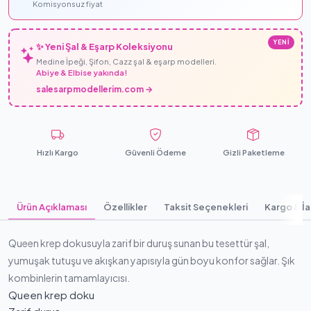
Komisyonsuz fiyat
YENİ
✨ Yeni Şal & Eşarp Koleksiyonu
Medine İpeği, Şifon, Cazz şal & eşarp modelleri.
Abiye & Elbise yakında!
salesarpmodellerim.com →
Hızlı Kargo
Güvenli Ödeme
Gizli Paketleme
Ürün Açıklaması
Özellikler
Taksit Seçenekleri
Kargo & İ
Queen krep dokusuyla zarif bir duruş sunan bu tesettür şal,
yumuşak tutuşu ve akışkan yapısıyla gün boyu konfor sağlar. Şık
kombinlerin tamamlayıcısı.
Queen krep doku