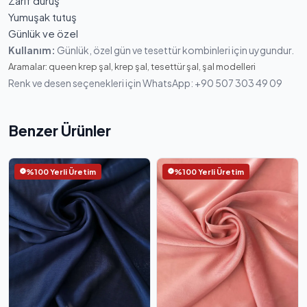
Zarif duruş
Yumuşak tutuş
Günlük ve özel
Kullanım:
Günlük, özel gün ve tesettür kombinleri için uygundur.
Aramalar: queen krep şal, krep şal, tesettür şal, şal modelleri
Renk ve desen seçenekleri için WhatsApp: +90 507 303 49 09
Benzer Ürünler
%100 Yerli Üretim
%100 Yerli Üretim