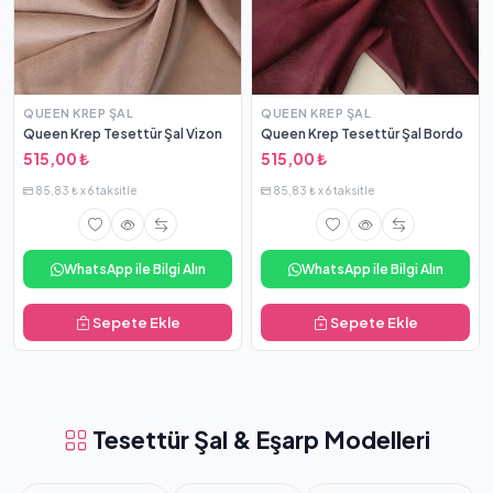
QUEEN KREP ŞAL
QUEEN KREP ŞAL
Queen Krep Tesettür Şal Vizon
Queen Krep Tesettür Şal Bordo
515,00 ₺
515,00 ₺
85,83 ₺ x 6 taksitle
85,83 ₺ x 6 taksitle
WhatsApp ile Bilgi Alın
WhatsApp ile Bilgi Alın
Sepete Ekle
Sepete Ekle
Tesettür Şal & Eşarp Modelleri