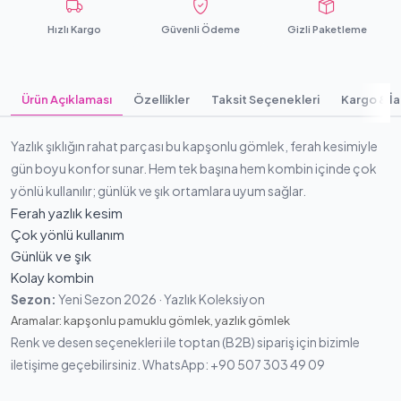
Hızlı Kargo
Güvenli Ödeme
Gizli Paketleme
Ürün Açıklaması
Özellikler
Taksit Seçenekleri
Kargo & İ
Yazlık şıklığın rahat parçası bu kapşonlu gömlek, ferah kesimiyle
gün boyu konfor sunar. Hem tek başına hem kombin içinde çok
yönlü kullanılır; günlük ve şık ortamlara uyum sağlar.
Ferah yazlık kesim
Çok yönlü kullanım
Günlük ve şık
Kolay kombin
Sezon:
Yeni Sezon 2026 · Yazlık Koleksiyon
Aramalar: kapşonlu pamuklu gömlek, yazlık gömlek
Renk ve desen seçenekleri ile toptan (B2B) sipariş için bizimle
iletişime geçebilirsiniz. WhatsApp: +90 507 303 49 09