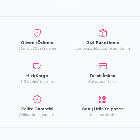
Güvenli Ödeme
Gizli Paketleme
256-bit SSL şifreleme
Logosuz, düz kutu ile gönderim
Hızlı Kargo
Taksit İmkanı
1-3 iş günü teslimat
6 aya varan taksit
Kalite Garantisi
Geniş Ürün Yelpazesi
Orijinal ürün garantisi
Yüzlerce model