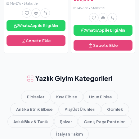
146,67 ₺ x 6 taksitle
146,67 ₺ x 6 taksitle
WhatsApp ile Bilgi Alın
WhatsApp ile Bilgi Alın
Sepete Ekle
Sepete Ekle
Yazlık Giyim Kategorileri
Elbiseler
Kısa Elbise
Uzun Elbise
Antika Etnik Elbise
Plaj Üst Ürünleri
Gömlek
Askılı Bluz & Tunik
Şalvar
Geniş Paça Pantolon
İtalyan Takım