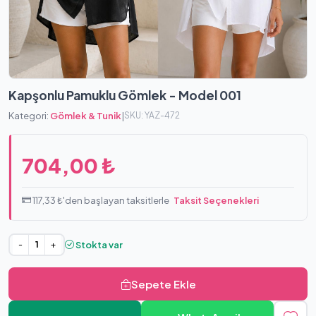
Kapşonlu Pamuklu Gömlek - Model 001
Kategori:
Gömlek & Tunik
|
SKU: YAZ-472
704,00 ₺
117,33 ₺'den başlayan taksitlerle
Taksit Seçenekleri
Stokta var
-
+
Sepete Ekle