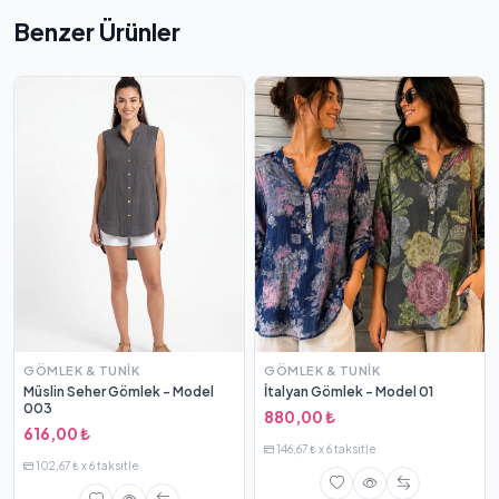
Benzer Ürünler
GÖMLEK & TUNIK
GÖMLEK & TUNIK
Müslin Seher Gömlek - Model
İtalyan Gömlek - Model 01
003
880,00 ₺
616,00 ₺
146,67 ₺ x 6 taksitle
102,67 ₺ x 6 taksitle