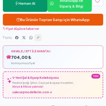
WhatsApp ile
Hemen Al
Sipariş & Bilgi
Bu Ürünün Toptan Satışı için WhatsApp
Fiyat düşünce haber ver
Paylaş:
HAVALE / EFT İLE AVANTAJ
704,00 ₺
Komisyonsuz fiyat
YENİ
✨ Yeni Şal & Eşarp Koleksiyonu
Medine İpeği, Şifon, Cazz şal & eşarp modelleri.
Abiye & Elbise yakında!
salesarpmodellerim.com →