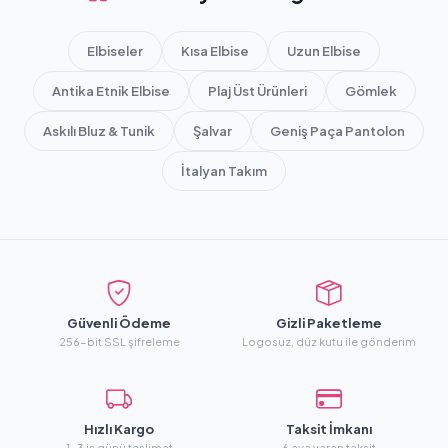
Elbiseler
Kısa Elbise
Uzun Elbise
Antika Etnik Elbise
Plaj Üst Ürünleri
Gömlek
Askılı Bluz & Tunik
Şalvar
Geniş Paça Pantolon
İtalyan Takım
Güvenli Ödeme
Gizli Paketleme
256-bit SSL şifreleme
Logosuz, düz kutu ile gönderim
Hızlı Kargo
Taksit İmkanı
1-3 iş günü teslimat
6 aya varan taksit