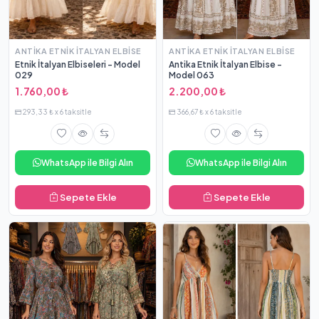
ANTIKA ETNIK İTALYAN ELBISE
ANTIKA ETNIK İTALYAN ELBISE
Etnik İtalyan Elbiseleri - Model
Antika Etnik İtalyan Elbise -
029
Model 063
1.760,00 ₺
2.200,00 ₺
293,33 ₺ x 6 taksitle
366,67 ₺ x 6 taksitle
WhatsApp ile Bilgi Alın
WhatsApp ile Bilgi Alın
Sepete Ekle
Sepete Ekle