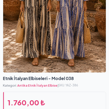
Etnik İtalyan Elbiseleri - Model 038
Kategori:
Antika Etnik İtalyan Elbise
|
SKU: YAZ-386
1.760,00 ₺