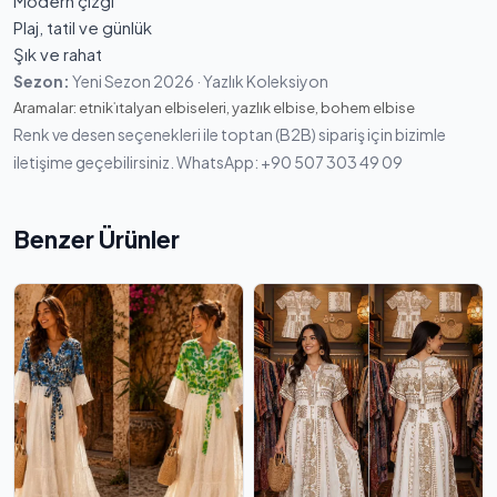
Modern çizgi
Plaj, tatil ve günlük
Şık ve rahat
Sezon:
Yeni Sezon 2026 · Yazlık Koleksiyon
Aramalar: etnik i̇talyan elbiseleri, yazlık elbise, bohem elbise
Renk ve desen seçenekleri ile toptan (B2B) sipariş için bizimle
iletişime geçebilirsiniz. WhatsApp: +90 507 303 49 09
Benzer Ürünler