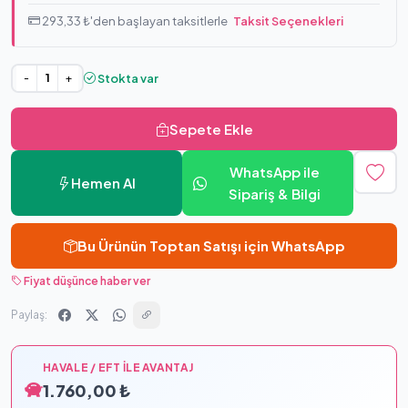
293,33 ₺'den başlayan taksitlerle
Taksit Seçenekleri
Stokta var
-
+
Sepete Ekle
WhatsApp ile
Hemen Al
Sipariş & Bilgi
Bu Ürünün Toptan Satışı için WhatsApp
Fiyat düşünce haber ver
Paylaş:
HAVALE / EFT İLE AVANTAJ
1.760,00 ₺