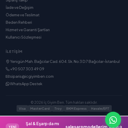
Sipariş Takip
İade ve Değişim
Ödeme ve Teslimat
Beden Rehberi
Hizmet ve Garanti Şartları
Kullanıcı Sözleşmesi
İLETIŞIM
Yenigün Mah. Bağcılar Cad. 604. Sk. No:3 D:7 Bağcılar-İstanbul
+90 507 303 49 09
siparis@icgiyimben.com
WhatsApp Destek
© 2026 İç Giyim Ben. Tüm hakları saklıdır.
Visa
MasterCard
Troy
BKM Express
Havale/EFT
Şal & Eşarp da mı
salesarpmodellerim.com
→
YENİ