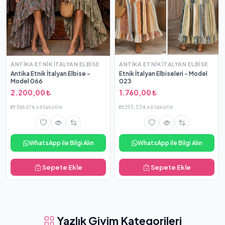
ANTIKA ETNIK İTALYAN ELBISE
ANTIKA ETNIK İTALYAN ELBISE
Antika Etnik İtalyan Elbise -
Etnik İtalyan Elbiseleri - Model
Model 066
023
2.200,00 ₺
1.760,00 ₺
366,67 ₺ x 6 taksitle
293,33 ₺ x 6 taksitle
WhatsApp ile Bilgi Alın
WhatsApp ile Bilgi Alın
Sepete Ekle
Sepete Ekle
Yazlık Giyim Kategorileri