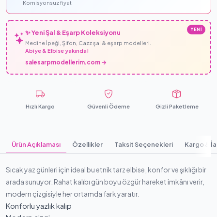
Komisyonsuz fiyat
YENİ
✨ Yeni Şal & Eşarp Koleksiyonu
Medine İpeği, Şifon, Cazz şal & eşarp modelleri.
Abiye & Elbise yakında!
salesarpmodellerim.com →
Hızlı Kargo
Güvenli Ödeme
Gizli Paketleme
Ürün Açıklaması
Özellikler
Taksit Seçenekleri
Kargo & İ
Sıcak yaz günleri için ideal bu etnik tarz elbise, konfor ve şıklığı bir
arada sunuyor. Rahat kalıbı gün boyu özgür hareket imkânı verir,
modern çizgisiyle her ortamda fark yaratır.
Konforlu yazlık kalıp