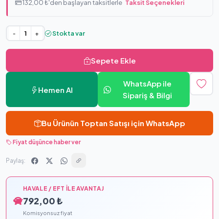
132,00 ₺'den başlayan taksitlerle
Taksit Seçenekleri
Stokta var
-
+
Sepete Ekle
WhatsApp ile
Hemen Al
Sipariş & Bilgi
Bu Ürünün Toptan Satışı için WhatsApp
Fiyat düşünce haber ver
Paylaş:
HAVALE / EFT İLE AVANTAJ
792,00 ₺
Komisyonsuz fiyat