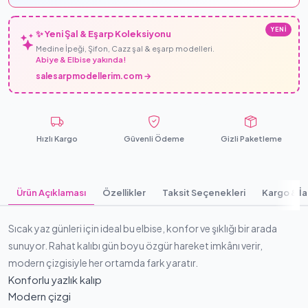
YENİ
✨ Yeni Şal & Eşarp Koleksiyonu
Medine İpeği, Şifon, Cazz şal & eşarp modelleri.
Abiye & Elbise yakında!
salesarpmodellerim.com →
Hızlı Kargo
Güvenli Ödeme
Gizli Paketleme
Ürün Açıklaması
Özellikler
Taksit Seçenekleri
Kargo & İ
Sıcak yaz günleri için ideal bu elbise, konfor ve şıklığı bir arada
sunuyor. Rahat kalıbı gün boyu özgür hareket imkânı verir,
modern çizgisiyle her ortamda fark yaratır.
Konforlu yazlık kalıp
Modern çizgi