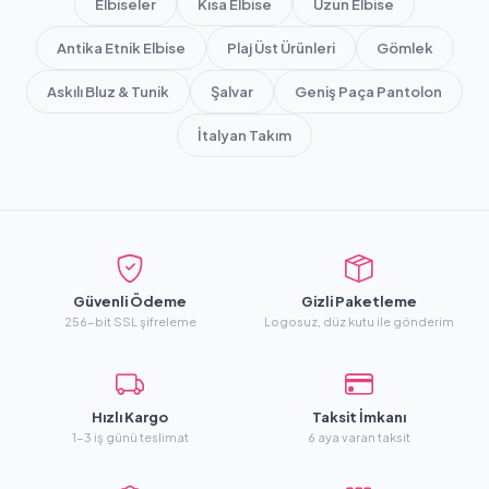
Elbiseler
Kısa Elbise
Uzun Elbise
Antika Etnik Elbise
Plaj Üst Ürünleri
Gömlek
Askılı Bluz & Tunik
Şalvar
Geniş Paça Pantolon
İtalyan Takım
Güvenli Ödeme
Gizli Paketleme
256-bit SSL şifreleme
Logosuz, düz kutu ile gönderim
Hızlı Kargo
Taksit İmkanı
1-3 iş günü teslimat
6 aya varan taksit